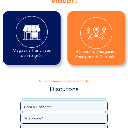
Videor :
Magasins franchisés
Réseaux de magasins,
ou intégrés
Enseignes & Centrales
Nous sommes à votre écoute
Discutons